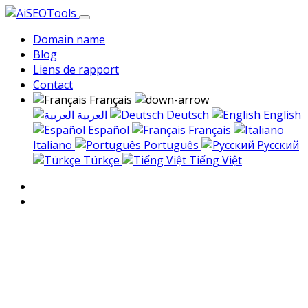
Domain name
Blog
Liens de rapport
Contact
Français
العربية
Deutsch
English
Español
Français
Italiano
Português
Русский
Türkçe
Tiếng Việt