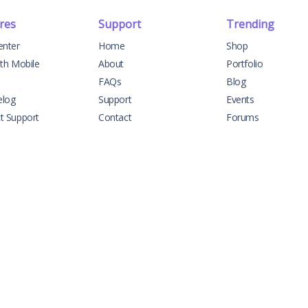
res
Support
Trending
enter
Home
Shop
ith Mobile
About
Portfolio
FAQs
Blog
elog
Support
Events
t Support
Contact
Forums